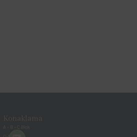
Konaklama
A – B – C Blok
D-E Blok