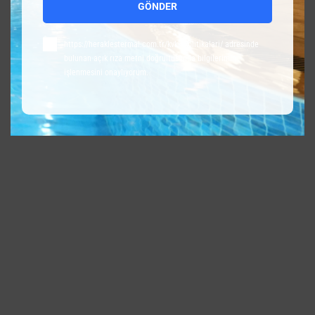
GÖNDER
Adresiniz
https://heraklestermal.com.tr/kvkk-politikalari/ adresinde
bulunan açık rıza metni doğrultusunda bilgilerimin
işlenmesini onaylıyorum.