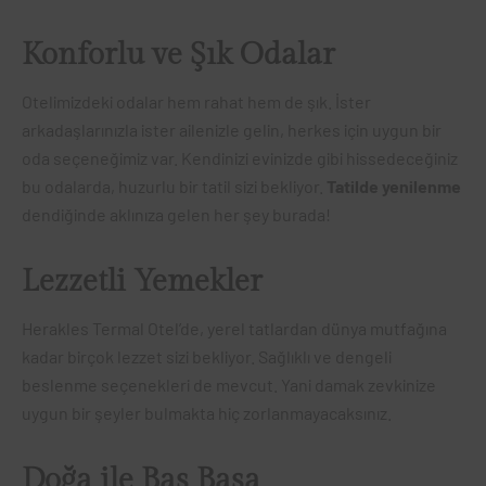
Konforlu ve Şık Odalar
Otelimizdeki odalar hem rahat hem de şık. İster
arkadaşlarınızla ister ailenizle gelin, herkes için uygun bir
oda seçeneğimiz var. Kendinizi evinizde gibi hissedeceğiniz
bu odalarda, huzurlu bir tatil sizi bekliyor.
Tatilde yenilenme
dendiğinde aklınıza gelen her şey burada!
Lezzetli Yemekler
Herakles Termal Otel’de, yerel tatlardan dünya mutfağına
kadar birçok lezzet sizi bekliyor. Sağlıklı ve dengeli
beslenme seçenekleri de mevcut. Yani damak zevkinize
uygun bir şeyler bulmakta hiç zorlanmayacaksınız.
Doğa ile Baş Başa