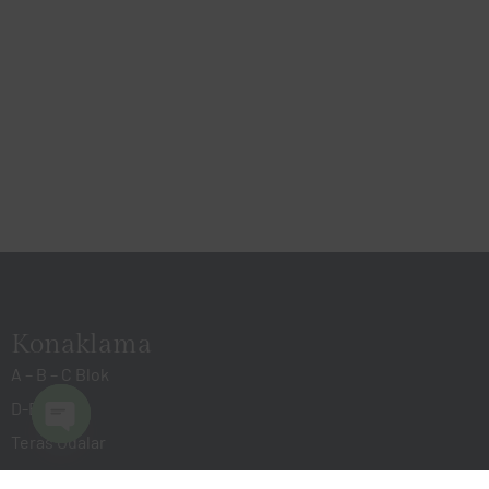
Konaklama
A – B – C Blok
D-E Blok
Teras Odalar
Open
chaty