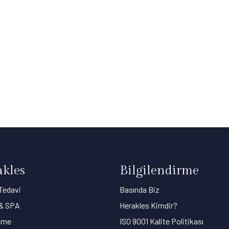
kles
Bilgilendirme
Tedavi
Basında Biz
 & SPA
Herakles Kimdir?
çme
ISO 9001 Kalite Politikası