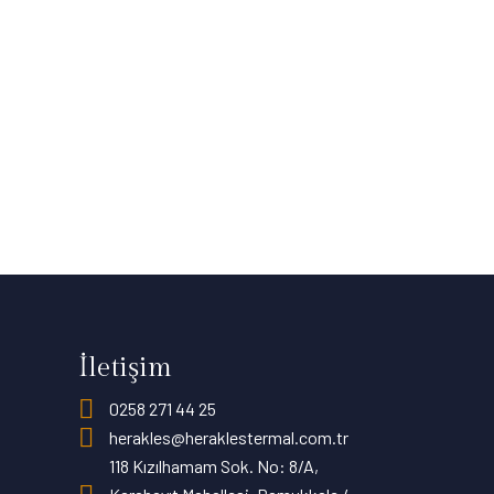
İletişim
0258 271 44 25
herakles@heraklestermal.com.tr
118 Kızılhamam Sok. No: 8/A,