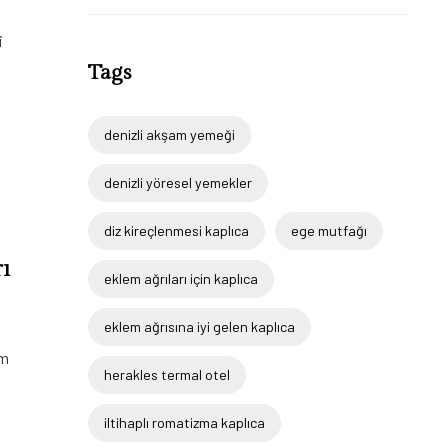
i
.
Tags
denizli akşam yemeği
denizli yöresel yemekler
diz kireçlenmesi kaplıca
ege mutfağı
ı
eklem ağrıları için kaplıca
eklem ağrısına iyi gelen kaplıca
im
herakles termal otel
iltihaplı romatizma kaplıca